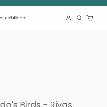
Carrito
Ingresar
Buscar
ostenibilidad
6
o's Birds - Rivas,