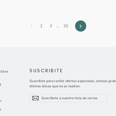
Siguiente
1
2
3
…
20
SUSCRIBITE
ctavo
Suscribite para recibir ofertas especiales, sorteos grat
d
ofertas únicas que no se repiten.
Suscríbete
Suscribir
Suscribir
a
n
nuestra
s
lista
de