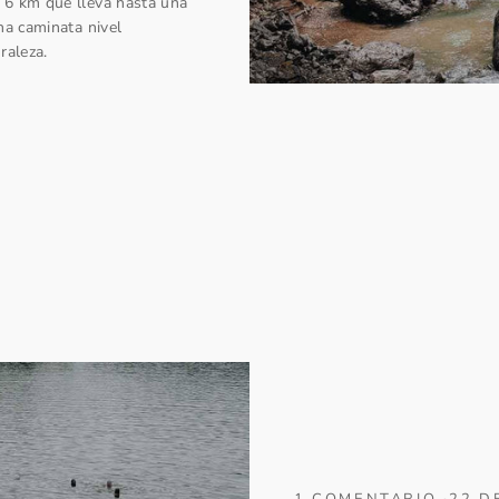
 6 km que lleva hasta una
na caminata nivel
raleza.
1 COMENTARIO
·
22 D