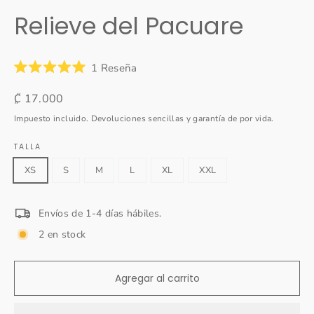
(esc)
Relieve del Pacuare
Haz
1
Reseña
Calificado
clic
5.0
Precio
₡ 17.000
para
de
5
habitual
desplazarte
Impuesto incluido. Devoluciones sencillas y garantía de por vida.
estrellas
a
TALLA
las
reseñas
XS
S
M
L
XL
XXL
Envíos de 1-4 días hábiles.
2 en stock
Agregar al carrito