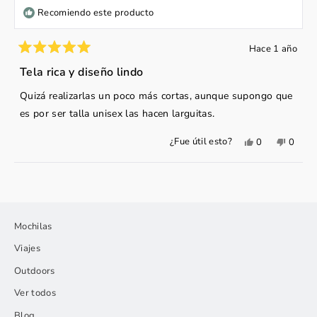
Recomiendo este producto
Hace 1 año
Calificado
5
Tela rica y diseño lindo
de
5
Quizá realizarlas un poco más cortas, aunque supongo que
estrellas
es por ser talla unisex las hacen larguitas.
Sí,
No,
¿Fue útil esto?
0
0
esta
personas
esta
perso
reseña
votaron
reseña
votar
de
sí
de
no
Cargando...
Andrea
Andre
L.
L.
fue
no
útil.
fue
útil.
Mochilas
Viajes
Outdoors
Ver todos
Blog