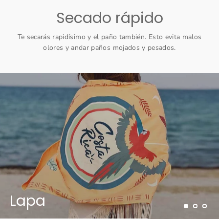
Secado rápido
Te secarás rapidísimo y el paño también. Esto evita malos
olores y andar paños mojados y pesados.
diapositivas
pausa
Jaguar