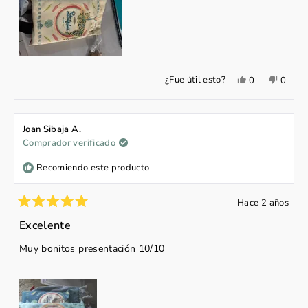
¡Recomendamos totalmente esta empresa!
Sí,
No,
¿Fue útil esto?
0
0
esta
personas
esta
perso
reseña
votaron
reseña
votar
de
sí
de
no
Marcela
Marce
M.
M.
Joan Sibaja A.
P.
P.
Comprador verificado
fue
no
útil.
fue
útil.
Recomiendo este producto
Hace 2 años
Calificado
5
Excelente
de
5
Muy bonitos presentación 10/10
estrellas