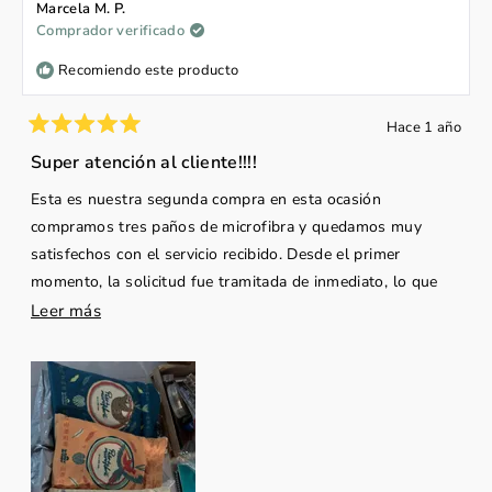
A.
A.
Marcela M. P.
fue
no
Comprador verificado
útil.
fue
útil.
Recomiendo este producto
Hace 1 año
Calificado
5
Super atención al cliente!!!!
de
5
Esta es nuestra segunda compra en esta ocasión
estrellas
compramos tres paños de microfibra y quedamos muy
satisfechos con el servicio recibido. Desde el primer
momento, la solicitud fue tramitada de inmediato, lo que
demuestra un compromiso serio con la atención al cliente.
Leer
Leer más
Los productos llegaron en muy poco tiempo, hasta
más
Guanacaste en excelente estado y bien empacados.
sobre
Además, el seguimiento fue impecable: nos mantuvieron
esta
informados durante todo el proceso, desde la confirmación
reseña
del pedido hasta la entrega final.
Una experiencia de compra rápida, eficiente y confiable.