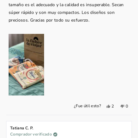
tamaño es el adecuado y la calidad es insuperable. Secan
súper rápido y son muy compactos. Los diseños son
preciosos. Gracias por todo su esfuerzo.
Sí,
No,
¿Fue útil esto?
2
0
esta
personas
esta
perso
reseña
votaron
reseña
votar
de
sí
de
no
Raquel
Raque
fue
no
Tatiana C. P.
útil.
fue
Comprador verificado
útil.