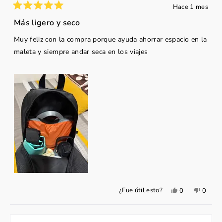
Hace 1 mes
Calificado
5
Más ligero y seco
de
5
Muy feliz con la compra porque ayuda ahorrar espacio en la
estrellas
maleta y siempre andar seca en los viajes
Sí,
No,
¿Fue útil esto?
0
0
esta
personas
esta
perso
reseña
votaron
reseña
votar
de
sí
de
no
Wendy
Wend