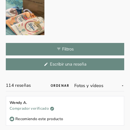
Filtros
(Se
Escribir una reseña
abre
en
una
nueva
Cargando...
114 reseñas
ventana)
ORDENAR
Wendy A.
Comprador verificado
Recomiendo este producto