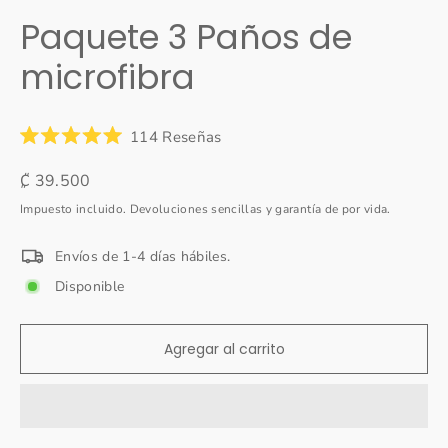
(esc)
Paquete 3 Paños de
microfibra
Haz
114
Reseñas
Calificado
clic
5.0
Precio
₡ 39.500
para
de
5
habitual
desplazarte
Impuesto incluido. Devoluciones sencillas y garantía de por vida.
estrellas
a
las
Envíos de 1-4 días hábiles.
reseñas
Disponible
Agregar al carrito