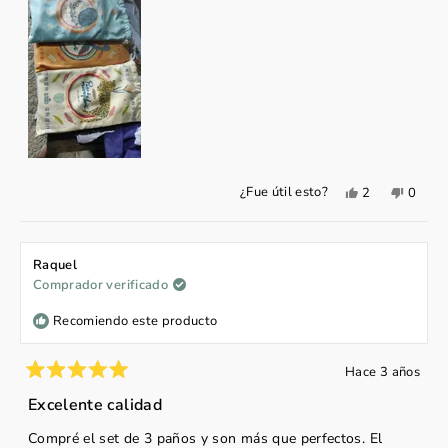
Sí,
No,
¿Fue útil esto?
2
0
esta
personas
esta
perso
reseña
votaron
reseña
votar
de
sí
de
no
Joan
Joan
Sibaja
Sibaja
Raquel
A.
A.
Comprador verificado
fue
no
útil.
fue
útil.
Recomiendo este producto
Hace 3 años
Calificado
5
Excelente calidad
de
5
Compré el set de 3 paños y son más que perfectos. El
estrellas