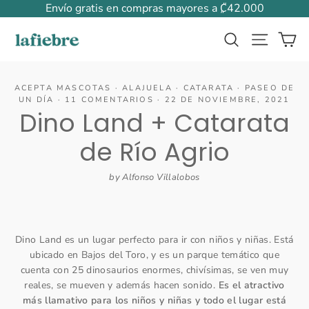
Ir
Envío gratis en compras mayores a ₡42.000
directamente
Ca
Buscar
Naveg
al
contenido
ACEPTA MASCOTAS
·
ALAJUELA
·
CATARATA
·
PASEO DE
UN DÍA
·
11 COMENTARIOS
·
22 DE NOVIEMBRE, 2021
Dino Land + Catarata
de Río Agrio
by Alfonso Villalobos
Dino Land es un lugar perfecto para ir con niños y niñas. Está
ubicado en Bajos del Toro, y es un parque temático que
cuenta con 25 dinosaurios enormes, chivísimas, se ven muy
reales, se mueven y además hacen sonido.
Es el atractivo
más llamativo para los niños y niñas y todo el lugar está