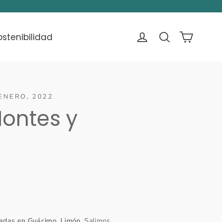
Carrito
Ingresar
Buscar
ostenibilidad
ENERO, 2022
Montes y
cadas en Guácimo, Limón
. Salimos