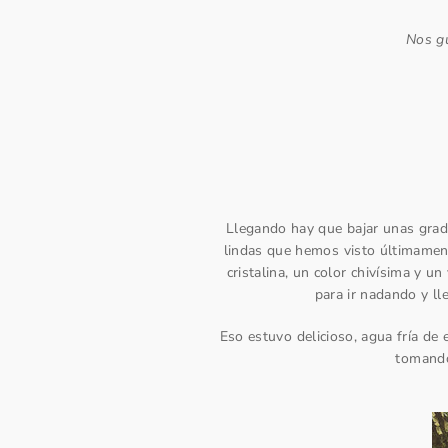
Nos gu
Llegando hay que bajar unas grada
lindas que hemos visto últimamen
cristalina, un color chivísima y u
para ir nadando y ll
Eso estuvo delicioso, agua fría de 
tomando