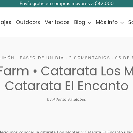
Envío gratis en compras mayores a ₡42.000
iajes
Outdoors
Ver todos
Blog
Más info
S
LIMÓN
·
PASEO DE UN DÍA
·
2 COMENTARIOS
·
06 DE 
Farm • Catarata Los 
Catarata El Encanto
by Alfonso Villalobos
decidimos conocer la catarata Los Montes y Catarata El Encanto
ubi