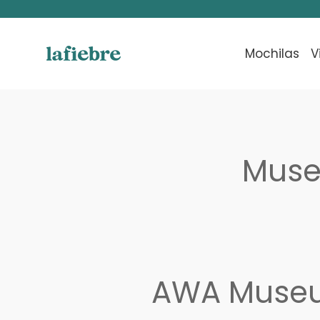
Ir
directamente
al
Mochilas
V
contenido
Muse
AWA Museum