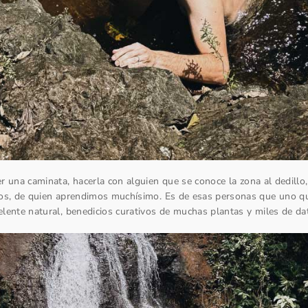
 una caminata, hacerla con alguien que se conoce la zona al dedillo,
los, de quien aprendimos muchísimo. Es de esas personas que uno qu
lente natural, benedicios curativos de muchas plantas y miles de da