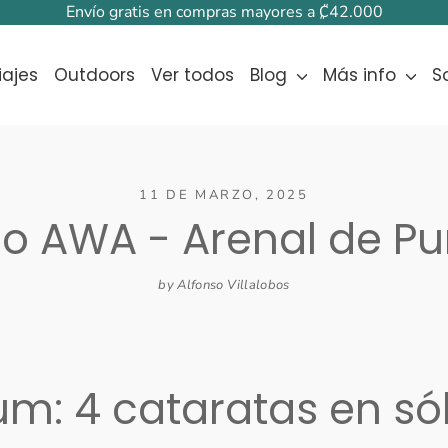
Envío gratis en compras mayores a ₡42.000
iajes
Outdoors
Ver todos
Blog
Más info
S
11 DE MARZO, 2025
o AWA - Arenal de Pur
by Alfonso Villalobos
: 4 cataratas en só