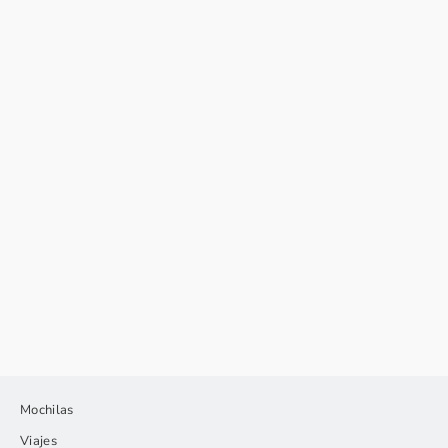
Láminas de stickers del Mundo
₡ 3.650
Mochilas
Viajes