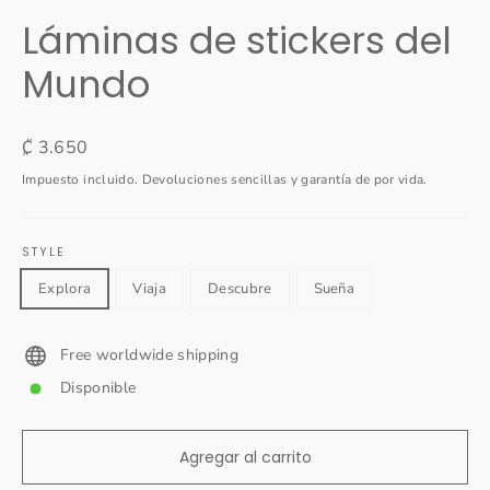
(esc)
Láminas de stickers del
Mundo
Precio
₡ 3.650
habitual
Impuesto incluido. Devoluciones sencillas y garantía de por vida.
STYLE
Explora
Viaja
Descubre
Sueña
Free worldwide shipping
Disponible
Agregar al carrito