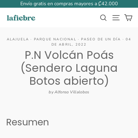
Ir
Envío gratis en compras mayores a ₡42.000
directamente
Ca
Buscar
Naveg
al
contenido
ALAJUELA
·
PARQUE NACIONAL
·
PASEO DE UN DÍA
·
04
DE ABRIL, 2022
P.N Volcán Poás
(Sendero Laguna
Botos abierto)
by Alfonso Villalobos
Resumen